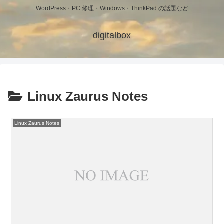
WordPress・PC 修理・Windows・ThinkPad の話題など
digitalbox
Linux Zaurus Notes
Linux Zaurus Notes