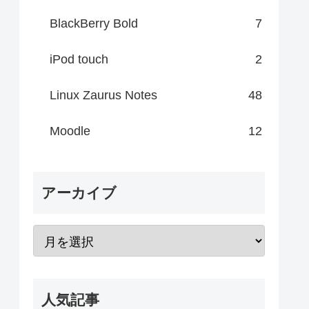
BlackBerry Bold
7
iPod touch
2
Linux Zaurus Notes
48
Moodle
12
アーカイブ
人気記事