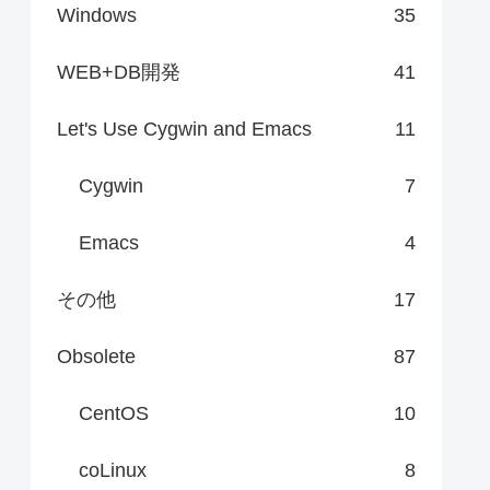
Windows
35
WEB+DB開発
41
Let's Use Cygwin and Emacs
11
Cygwin
7
Emacs
4
その他
17
Obsolete
87
CentOS
10
coLinux
8