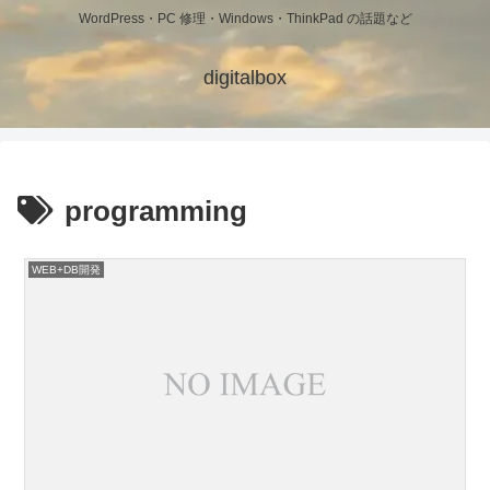
WordPress・PC 修理・Windows・ThinkPad の話題など
digitalbox
programming
WEB+DB開発