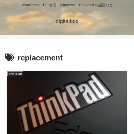
WordPress・PC 修理・Windows・ThinkPad の話題など
digitalbox
replacement
ThinkPad