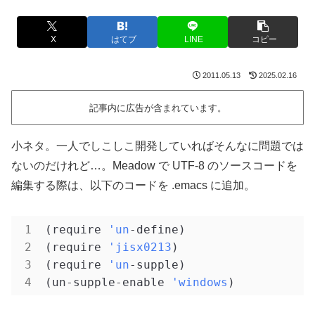
X
はてブ
LINE
コピー
2011.05.13
2025.02.16
記事内に広告が含まれています。
小ネタ。一人でしこしこ開発していればそんなに問題では
ないのだけれど…。Meadow で UTF-8 のソースコードを
編集する際は、以下のコードを .emacs に追加。
(require 
'un
-define)

(require 
'jisx0213
)

(require 
'un
-supple)

(un-supple-enable 
'windows