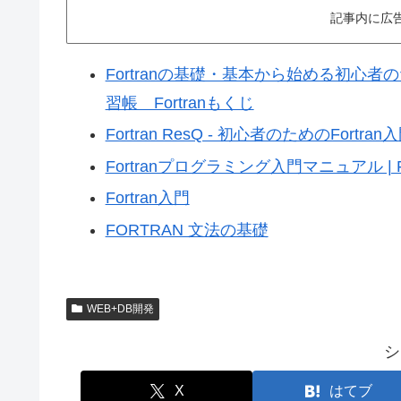
記事内に広
Fortranの基礎・基本から始める初心者
習帳 Fortranもくじ
Fortran ResQ - 初心者のためのFortran
Fortranプログラミング入門マニュアル | 
Fortran入門
FORTRAN 文法の基礎
WEB+DB開発
シ
X
はてブ