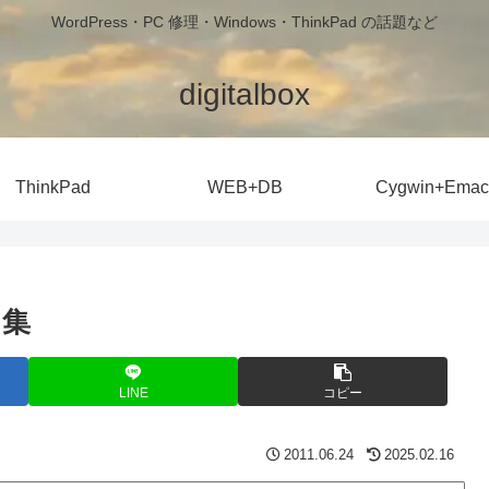
WordPress・PC 修理・Windows・ThinkPad の話題など
digitalbox
ThinkPad
WEB+DB
Cygwin+Emac
ク集
LINE
コピー
2011.06.24
2025.02.16