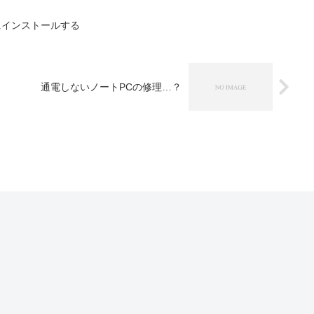
s 7 にインストールする
通電しないノートPCの修理…？