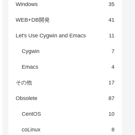
Windows
35
WEB+DB開発
41
Let's Use Cygwin and Emacs
11
Cygwin
7
Emacs
4
その他
17
Obsolete
87
CentOS
10
coLinux
8