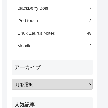
BlackBerry Bold
7
iPod touch
2
Linux Zaurus Notes
48
Moodle
12
アーカイブ
人気記事