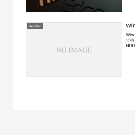
Wi
ThinkPad
Wi
で持
HD