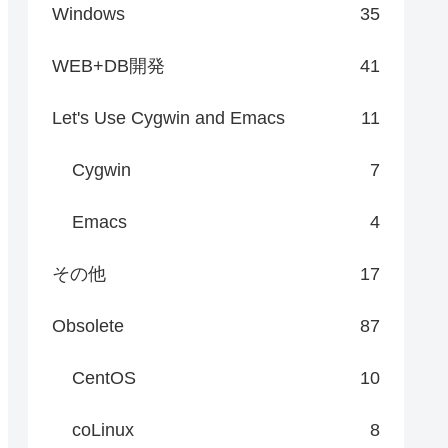
Windows
35
WEB+DB開発
41
Let's Use Cygwin and Emacs
11
Cygwin
7
Emacs
4
その他
17
Obsolete
87
CentOS
10
coLinux
8