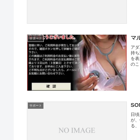
マル
サポート
アダ
持ち
を表
のこ
SO
サポート
日頃
が、
る、