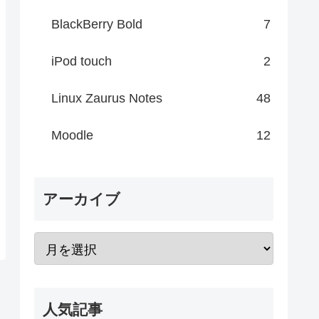
BlackBerry Bold
7
iPod touch
2
Linux Zaurus Notes
48
Moodle
12
アーカイブ
人気記事