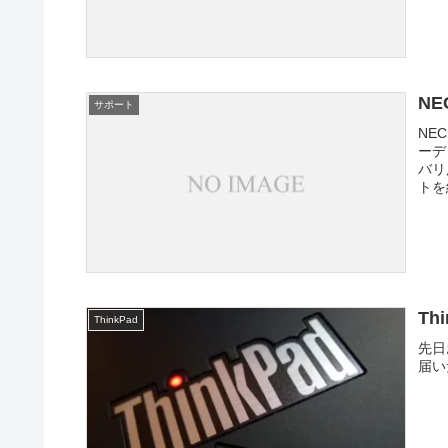
NE
サポート
NE
ーデ
バリ
トを
Th
ThinkPad
先日
届い