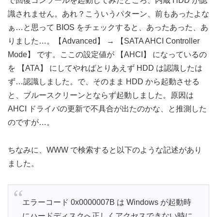
で回復コンソールを起動してみたところ、内蔵 HDD が認
識されません。あれ？こういうパターン、前もあったよな
ぁ…と思って BIOS をチェックすると、あったあった、あ
りました…。【Advanced】 → 【SATA AHCI Controller
Mode】 です。ここの設定値が 【AHCI】 になっているの
を 【ATA】 にしてやればとりあえず HDD は認識したは
ず…認識しました。で、そのまま HDD から起動させる
と、ブルースクリーンとならず起動しました。原因は
AHCI ドライバの更新で不具合が出たのかな、と推測した
のですが…。
ちなみに、WWW で検索すると以下のような記述があり
ました。
エラーコード 0x0000007B は Windows が起動時
にハードディスクへ正しくアクセスできない時に