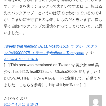
す。データを失うショックって大きいですよね…。転ばぬ
先のバックアップ、というのは頭ではわかっているのです
が、こまめに実行するのは難しいものだと思います。僕も
早く自動バックアップの環境を作ってしまわないと、と思
いました…。
Tweets that mention DELL Vostro 1510 で ブルースクリー
ン 0×0000007B エラー - digitalbox -- Topsy.com
より:
2010 年 4 月 13 日 14:26
[…] This post was mentioned on Twitter by 美少女 and 美
少女, hse9212. hse9212 said: @katsu2000x 治りました！
BIOSでACHIモードからATAモードに変更して、起動でき
ました。こちらを参考に。http://bit.ly/cJNkpr […]
たけろく
より:
2010 年 4 月 16 日 16:53