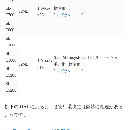
SL-
1.0-fcs-
標準添付。
J2ME
C760
b25
[→
ダウンロード
]
SL-
C860
SL-
C1000
SL-
Sum Microsystems 社のサイトから入
C3000
1.0_ea4-
J2ME
手。非・標準添付。
b18
SL-
[→
ダウンロード
]
C3100
SL-
C3200
以下の URL によると、各実行環境には微妙に相違がある
ようです。