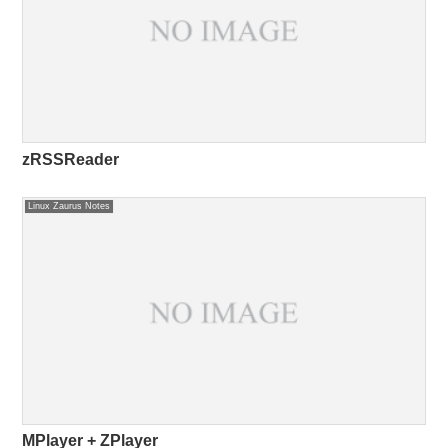
zRSSReader
Linux Zaurus Notes
MPlayer + ZPlayer