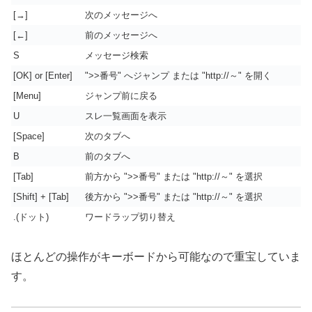
[→]
次のメッセージへ
[←]
前のメッセージへ
S
メッセージ検索
[OK] or [Enter]
">>番号" へジャンプ または "http://～" を開く
[Menu]
ジャンプ前に戻る
U
スレ一覧画面を表示
[Space]
次のタブへ
B
前のタブへ
[Tab]
前方から ">>番号" または "http://～" を選択
[Shift] + [Tab]
後方から ">>番号" または "http://～" を選択
.(ドット)
ワードラップ切り替え
ほとんどの操作がキーボードから可能なので重宝していま
す。