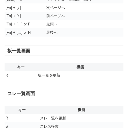
[Fn] + [↓]
次ページへ
[Fn] + [↑]
前ページへ
[Fn] + [←] or P
先頭へ
[Fn] + [→] or N
最後へ
板一覧画面
キー
機能
R
板一覧を更新
スレ一覧画面
キー
機能
R
スレ一覧を更新
S
スレ名検索