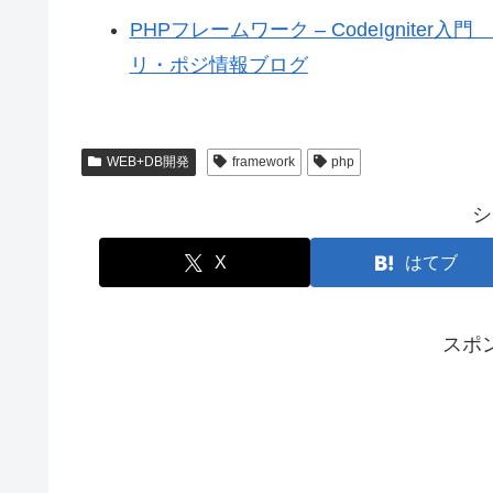
PHPフレームワーク – CodeIgniter入門
リ・ポジ情報ブログ
WEB+DB開発
framework
php
シ
X
はてブ
スポ