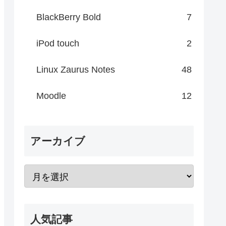
BlackBerry Bold
7
iPod touch
2
Linux Zaurus Notes
48
Moodle
12
アーカイブ
人気記事