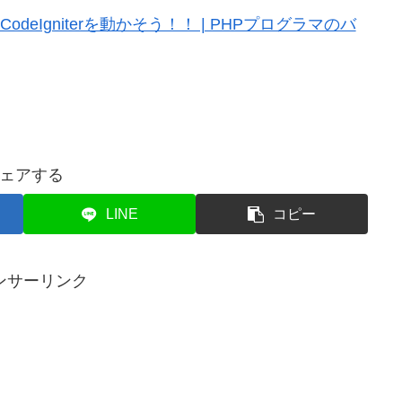
 CodeIgniterを動かそう！！ | PHPプログラマのバ
ェアする
LINE
コピー
ンサーリンク