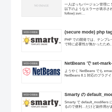
一人ぼっちバージョン管理に S
以下のようなエラーが表示されてコミッ
follow):svn:...
(secure mode) php tag
WEB+DB開発
PHP での開発では、テンプレ
で特に必要性が無かったため、 
NetBeans で set-mar
WEB+DB開発
ようやく NetBeans でも e
NetBeans 8.1 対応のプ
Smarty の default
WEB+DB開発
Smarty で default_mod
るので便利…だけど副作用が