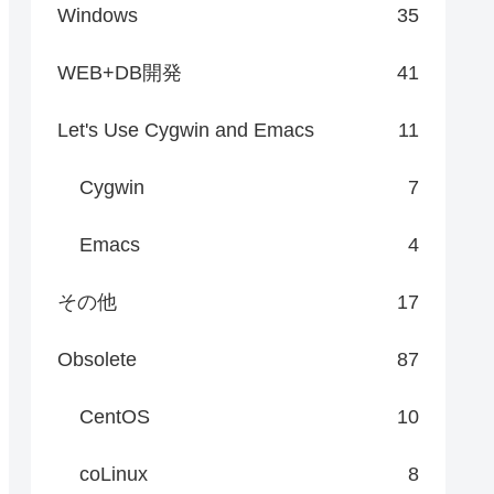
Windows
35
WEB+DB開発
41
Let's Use Cygwin and Emacs
11
Cygwin
7
Emacs
4
その他
17
Obsolete
87
CentOS
10
coLinux
8