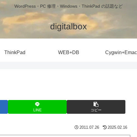
WordPress・PC 修理・Windows・ThinkPad の話題など
digitalbox
ThinkPad
WEB+DB
Cygwin+Emac
LINE
コピー
2011.07.26
2025.02.16