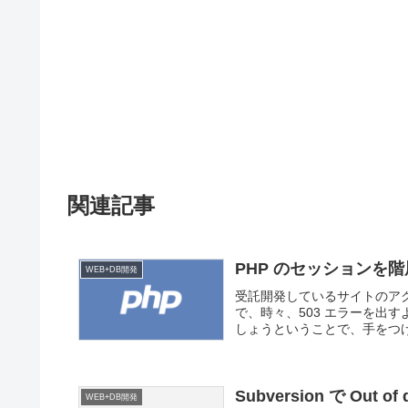
関連記事
PHP のセッションを
WEB+DB開発
受託開発しているサイトのア
で、時々、503 エラーを出
しょうということで、手をつけ
Subversion で Out
WEB+DB開発